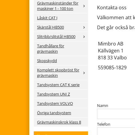
Grävmaskinständer för
Kontakta oss
maskiner 1 - 100 ton
Välkommen att k
Låskit CAT J
Det går också br
Skärstål HB500
Slitribb/slitstål HB500
Mimbro AB
Tandhållare för
Källvägen 1
grävmaskin
818 33 Valbo
Skopskydd
559085-1829
Komplett skopbröst för
grävmaskin
Tandsystem CAT K serie
Tandsystem UNI Z
Tandsystem VOLVO
Namn
Övriga tandsystem
Grävmaskinskrok klass 8
Telefon