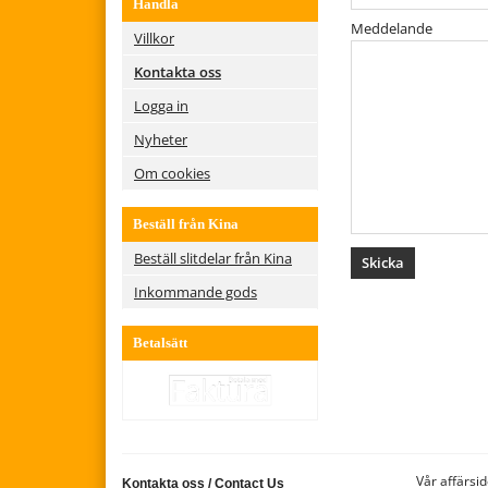
Handla
Meddelande
Villkor
Kontakta oss
Logga in
Nyheter
Om cookies
Beställ från Kina
Beställ slitdelar från Kina
Inkommande gods
Betalsätt
Vår affärsid
Kontakta oss
/
Contact Us