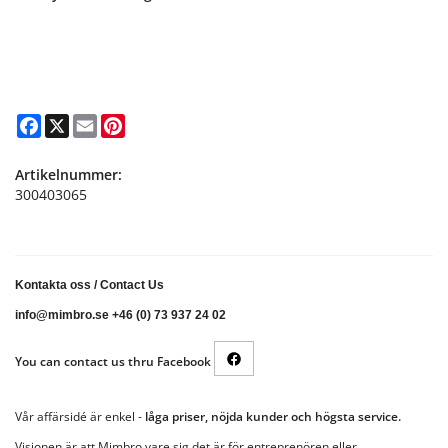
Facebook
X
Email
Pinterest
Artikelnummer:
300403065
Kontakta oss
/
Contact Us
info@mimbro.se +46 (0) 73 937 24 02
You can contact us thru Facebook
Vår affärsidé är enkel -
låga priser, nöjda kunder och högsta service.
Visionen är att Mimbro vare sig det är för entreprenören eller