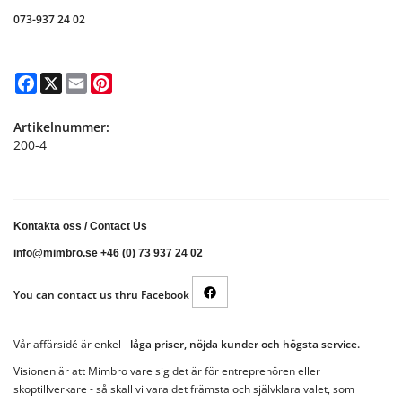
073-937 24 02
Facebook
X
Email
Pinterest
Artikelnummer:
200-4
Kontakta oss
/
Contact Us
info@mimbro.se +46 (0) 73 937 24 02
You can contact us thru Facebook
Vår affärsidé är enkel -
låga priser, nöjda kunder och högsta service.
Visionen är att Mimbro vare sig det är för entreprenören eller
skoptillverkare - så skall vi vara det främsta och självklara valet, som