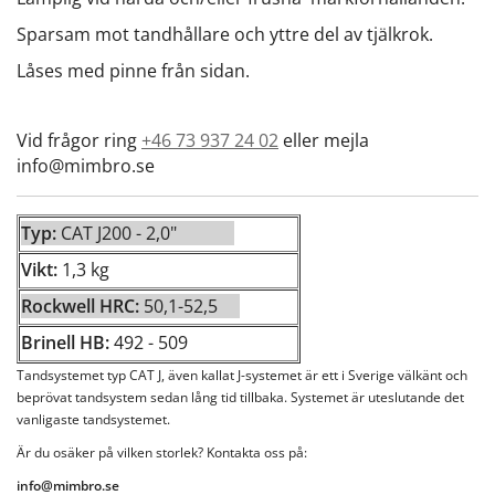
Sparsam mot tandhållare och yttre del av tjälkrok.
Låses med pinne från sidan.
Vid frågor ring
+46 73 937 24 02
eller mejla
info@mimbro.se
Typ:
CAT J200 - 2,0"
Vikt:
1,3 kg
Rockwell HRC:
50,1-52,5
Brinell HB:
492
- 509
Tandsystemet typ CAT J, även kallat J-systemet är ett i Sverige välkänt och
beprövat tandsystem sedan lång tid tillbaka. Systemet är uteslutande det
vanligaste tandsystemet.
Är du osäker på vilken storlek? Kontakta oss på:
info@mimbro.se