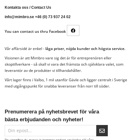
Kontakta oss
/
Contact Us
info@mimbro.se +46 (0) 73 937 24 02
You can contact us thru Facebook
Vår affärsidé är enkel -
låga priser, nöjda kunder och högsta service.
Visionen är att Mimbro vare sig det är för entreprenören eller
skoptillverkare - så skall vi vara det främsta och självklara valet, som
leverantör av de produkter vi tillhandahåller.
Vårt lager finns i Valbo, 1 mil utanför Gävle och ligger centralt i Sverige
med utgångspunkt för snabba leveranser från norr till söder.
Prenumerera på nyhetsbrevet för våra
bästa erbjudanden och nyheter!
De uppgifter du matar in kommer endast användas till våra