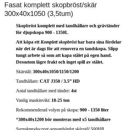
Fasat komplett skopbröst/skär
300x40x1050 (3,5tum)
Skopbröst komplett med tandhållare och grävtänder
för djupskopa 900 - 1350L
Att köpa ett
Komplett skopbröst
har bara sina fördelar
när det är dags för att renovera en tandskopa. Slipp
tungt arbete så som att kapa stålet på egen hand.
Dessutom lägre frakt och inget spill av stålet.
Skärstål:
300x40x1050/1150/1200
Tandhållare:
CAT J350 / 3.5” HD
Antal tandhållare med tänder:
4st
Vanlig maskinvikt:
18-25 ton
Rekommenderad volym på skopa:
900 - 1350 liter
*
300x40x1200 bör monteras med x5 tandhållare
Svenskproducerat genomhärdat skärstål 500HB.