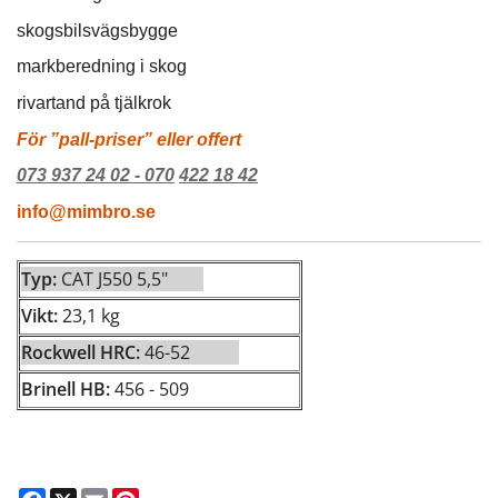
skogsbilsvägsbygge
markberedning i skog
rivartand på tjälkrok
För ”pall-priser” eller offert
073 937 24 02 - 070
422 18 42
info@mimbro.se
Typ:
CAT J550 5,5"
Vikt:
23,1 kg
Rockwell HRC:
46-52
Brinell HB:
456 - 509
Facebook
X
Email
Pinterest