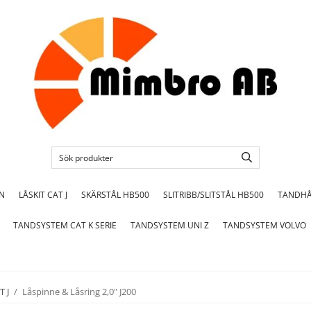
ON
LÅSKIT CAT J
SKÄRSTÅL HB500
SLITRIBB/SLITSTÅL HB500
TANDHÅ
TANDSYSTEM CAT K SERIE
TANDSYSTEM UNI Z
TANDSYSTEM VOLVO
T J
/
Låspinne & Låsring 2,0" J200