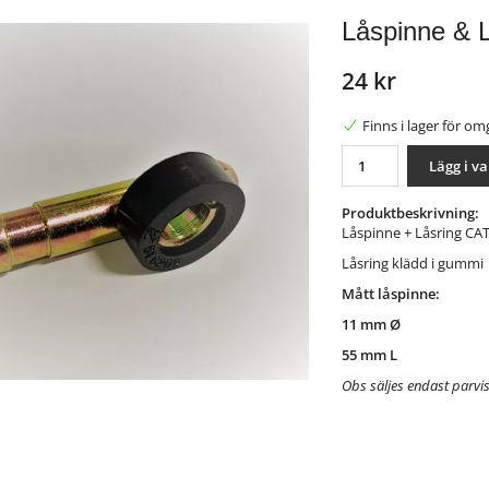
Låspinne & L
24 kr
Finns i lager för o
Lägg i v
Produktbeskrivning:
Låspinne + Låsring CAT
Låsring klädd i gummi
Mått låspinne:
11 mm Ø
55 mm L
Obs säljes endast parvi
nterest