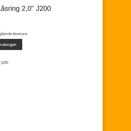
åsring 2,0" J200
mgående leverans
arukorgen
 J200
s