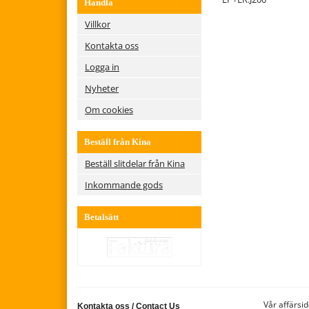
Handla
Villkor
Kontakta oss
Logga in
Nyheter
Om cookies
Beställ från Kina
Beställ slitdelar från Kina
Inkommande gods
Betalsätt
Vår affärsid
Kontakta oss
/
Contact Us