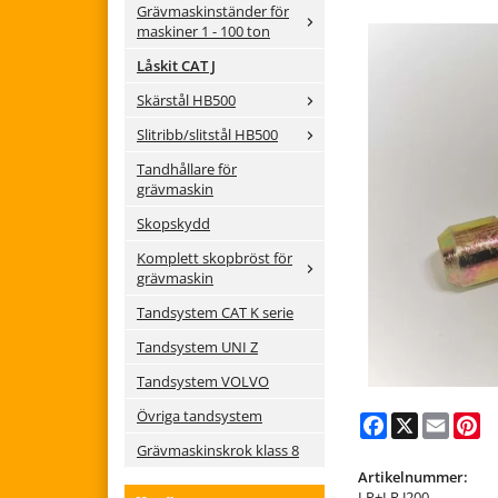
Grävmaskinständer för
maskiner 1 - 100 ton
Låskit CAT J
Skärstål HB500
Slitribb/slitstål HB500
Tandhållare för
grävmaskin
Skopskydd
Komplett skopbröst för
grävmaskin
Tandsystem CAT K serie
Tandsystem UNI Z
Tandsystem VOLVO
Övriga tandsystem
Facebook
X
Email
Pi
Grävmaskinskrok klass 8
Artikelnummer:
LP+LR.J200