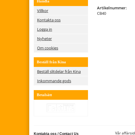
Handla
Artikelnummer:
Villkor
CB40
Kontakta oss
Logga in
Nyheter
Om cookies
Beställ från Kina
Beställ slitdelar från Kina
Inkommande gods
Betalsätt
Vår affärsid
Kontakta oss
/
Contact Us