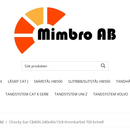
ON
LÅSKIT CAT J
SKÄRSTÅL HB500
SLITRIBB/SLITSTÅL HB500
TANDHÅ
TANDSYSTEM CAT K SERIE
TANDSYSTEM UNI Z
TANDSYSTEM VOLVO
dd
/
Chocky bar CB40N 240x40x15/8 Kromkarbid 700 brinell