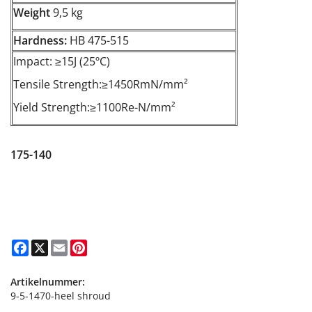
Weight
9,5 kg
Hardness:
HB 475-515
Impact: ≥15J (25ºC)
Tensile Strength:≥1450RmN/mm²
Yield Strength:≥1100Re-N/mm²
175-140
Facebook
X
Email
Pinterest
Artikelnummer:
9-5-1470-heel shroud