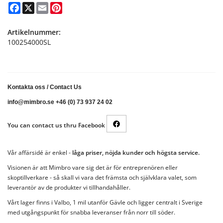
Facebook
X
Email
Pinterest
Artikelnummer:
100254000SL
Kontakta oss
/
Contact Us
info@mimbro.se +46 (0) 73 937 24 02
You can contact us thru Facebook
Vår affärsidé är enkel -
låga priser, nöjda kunder och högsta service.
Visionen är att Mimbro vare sig det är för entreprenören eller
skoptillverkare - så skall vi vara det främsta och självklara valet, som
leverantör av de produkter vi tillhandahåller.
Vårt lager finns i Valbo, 1 mil utanför Gävle och ligger centralt i Sverige
med utgångspunkt för snabba leveranser från norr till söder.