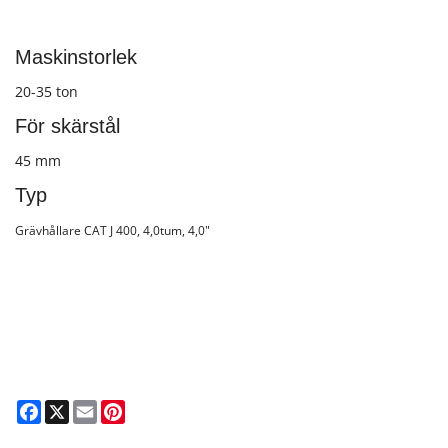
Maskinstorlek
20-35 ton
För skärstål
45 mm
Typ
Grävhållare CAT J 400, 4,0tum, 4,0"
Facebook
X
Email
Pinterest