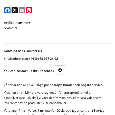
Facebook
X
Email
Pinterest
Artikelnummer:
55AMRE
Kontakta oss
/
Contact Us
info@mimbro.se +46 (0) 73 937 24 02
You can contact us thru Facebook
Vår affärsidé är enkel -
låga priser, nöjda kunder och högsta service.
Visionen är att Mimbro vare sig det är för entreprenören eller
skoptillverkare - så skall vi vara det främsta och självklara valet, som
leverantör av de produkter vi tillhandahåller.
Vårt lager finns i Valbo, 1 mil utanför Gävle och ligger centralt i Sverige