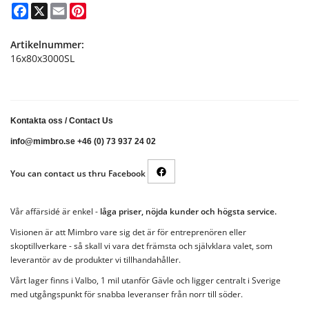
Facebook
X
Email
Pinterest
Artikelnummer:
16x80x3000SL
Kontakta oss
/
Contact Us
info@mimbro.se +46 (0) 73 937 24 02
You can contact us thru Facebook
Vår affärsidé är enkel -
låga priser, nöjda kunder och högsta service.
Visionen är att Mimbro vare sig det är för entreprenören eller
skoptillverkare - så skall vi vara det främsta och självklara valet, som
leverantör av de produkter vi tillhandahåller.
Vårt lager finns i Valbo, 1 mil utanför Gävle och ligger centralt i Sverige
med utgångspunkt för snabba leveranser från norr till söder.