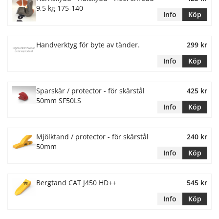
9,5 kg 175-140
Info
Köp
Handverktyg för byte av tänder.
299 kr
Info
Köp
Sparskär / protector - för skärstål
425 kr
50mm SF50LS
Info
Köp
Mjölktand / protector - för skärstål
240 kr
50mm
Info
Köp
Bergtand CAT J450 HD++
545 kr
Info
Köp