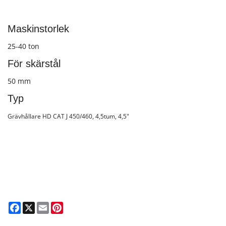
Maskinstorlek
25-40 ton
För skärstål
50 mm
Typ
Grävhållare HD CAT J 450/460, 4,5tum, 4,5"
Facebook
X
Email
Pinterest