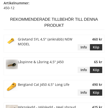
Artikelnummer:
450-12
REKOMMENDERADE TILLBEHÖR TILL DENNA
PRODUKT
Grävtand SYL 4,5" (anknäbb) NEW
460 kr
MODEL
Info
Köp
Låspinne & Låsring 4,5" J450
65 kr
Info
Köp
Bergtand Cat J450 4,5" Long Life
490 kr
Info
Köp
Hörnskydd - Hälskydd - Heel shroud
425 kr