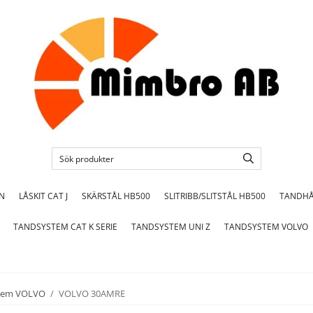
ON
LÅSKIT CAT J
SKÄRSTÅL HB500
SLITRIBB/SLITSTÅL HB500
TANDHÅ
TANDSYSTEM CAT K SERIE
TANDSYSTEM UNI Z
TANDSYSTEM VOLVO
tem VOLVO
/
VOLVO 30AMRE