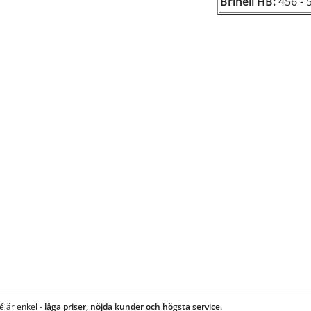
Brinell HB:
456 - 
é är enkel -
låga priser, nöjda kunder och högsta service.