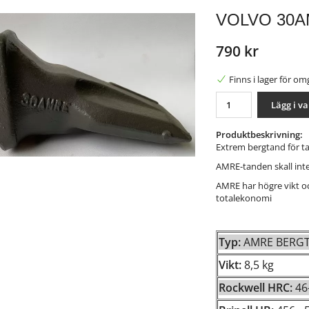
VOLVO 30
790 kr
Finns i lager för o
Lägg i v
Produktbeskrivning:
Extrem bergtand för t
AMRE-tanden skall int
AMRE har högre vikt oc
totalekonomi
nterest
Typ:
AMRE BE
Vikt:
8,5 kg
Rockwell HRC:
4