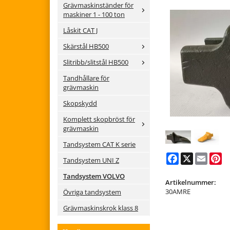
Grävmaskinständer för
maskiner 1 - 100 ton
Låskit CAT J
Skärstål HB500
Slitribb/slitstål HB500
Tandhållare för
grävmaskin
Skopskydd
Komplett skopbröst för
grävmaskin
Tandsystem CAT K serie
Facebook
X
Email
Pi
Tandsystem UNI Z
Tandsystem VOLVO
Artikelnummer:
30AMRE
Övriga tandsystem
Grävmaskinskrok klass 8