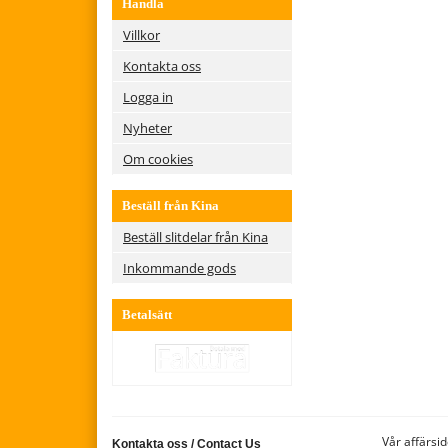
Handla
Villkor
Kontakta oss
Logga in
Nyheter
Om cookies
Beställ från Kina
Beställ slitdelar från Kina
Inkommande gods
Betalsätt
Vår affärsid
Kontakta oss
/
Contact Us