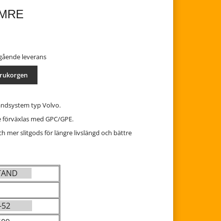
AMRE
mgående leverans
arukorgen
andsystem typ Volvo.
e förväxlas med GPC/GPE.
h mer slitgods för längre livslängd och bättre
RGTAND
6-52